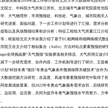
象大数据实验
室2018年度工作研讨会在北京大学大数据研究院召
平文院士、中科院大气所朱江所长、北京城市气象研究院苗世光
大学、大气物理所，市局预报处、科技处、气象台、城市院相关
组研究进展、面临问题、下一步工作计划等进行了汇报。需求分
征提取以及风场预报结果初步分析；特征工程组大气所夏江江介
等；框架组北京大学余晨介绍了基于EC粗网格和细网格模式数
市院王在文介绍了相似集合（AnEn）方法对站点要素预报的研
allenger全球挑战赛“天气预报”实验赛道相关情况、大气所周立
员就下一步研究需求、合作内容、工作机制等进行了研讨。王迎
计划“科技冬奥”项目“冬奥会气象条件预测保障关键技术”合作
了大数据挖掘方法研究，在温度、风速等要素预报研究中取得了
同发展成效显著。但2022年冬奥会气象服务需求迫切，后续研
究、边应用、边完善，共同为提升冬奥气象预报水平而努力，力
点。