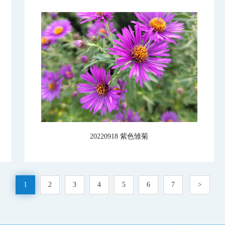
20220918 紫色雏菊
1
2
3
4
5
6
7
>