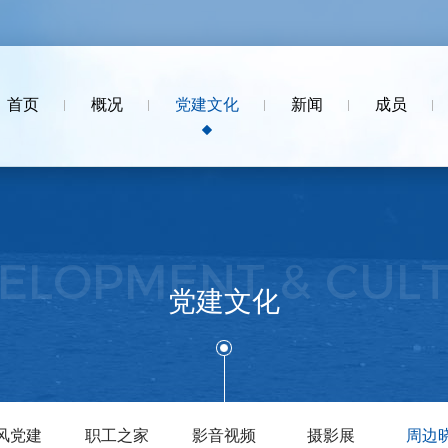
首页
概况
党建文化
新闻
成员
ELOPMENT & CUL
党建文化
风党建
职工之家
影音视频
摄影展
周边