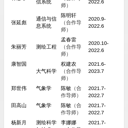
信系统
2022.6
师）
陈明轩
通信与信
2020.9-
张延彪
（合作导
息系统
2022.6
师）
孟春雷
2020.10-
朱丽芳
测绘工程
（合作导
2022.6
师）
康智国
权建农
2021.6-
大气科学
（合作导
2023.7
师）
郑世伟
气象学
陈敏
（合
2021.7-
作导师）
2022.7
田高山
气象学
陈敏
（合
2021.7-
作导师）
2022.7
杨新月
测绘科学
李娜娜
2021.7-