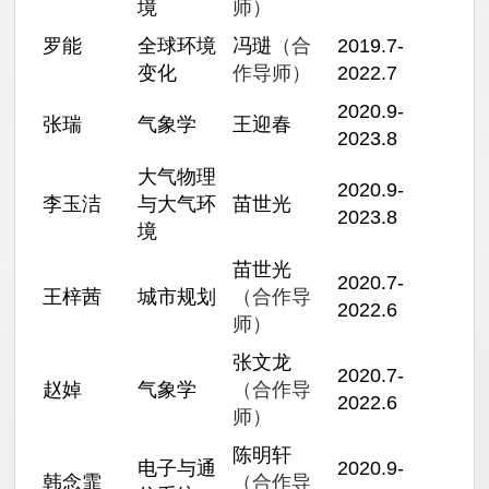
境
师）
罗能
全球环境
冯琎
（合
2019.7-
变化
作导师）
2022.7
2020.9-
张瑞
气象学
王迎春
2023.8
大气物理
2020.9-
李玉洁
与大气环
苗世光
2023.8
境
苗世光
2020.7-
王梓茜
城市规划
（合作导
2022.6
师）
张文龙
2020.7-
赵婥
气象学
（合作导
2022.6
师）
陈明轩
电子与通
2020.9-
韩念霏
（合作导