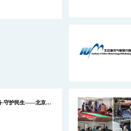
科技赋能·精准服务·守护民生——北京城市气象研究院全力应对台风"巴威"暴雨纪实