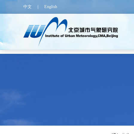
C:\Windows\TEMP
中文
｜
English