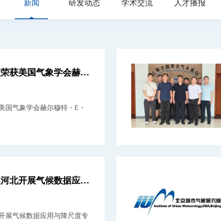
新闻
研发动态
学术交流
人才播报
我院苗世光研究员荣获美国气象学会赫尔穆特・E・兰茨伯格奖
美国气象学会赫尔穆特・E・
城市院科研人员赴河北开展气候数据应用与降尺度专题授课
开展气候数据应用与降尺度专