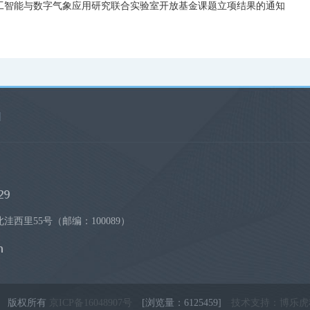
人工智能与数字气象应用研究联合实验室开放基金课题立项结果的通知
|
西里55号（邮编：100089）
象研究院 版权所有
京ICP备16048907号
[浏览量：6125459]
技术支持
：
博乐虎