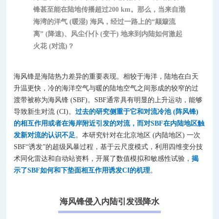
锋甚至能在陆地传播超过200 km。那么，当来自渤
海湾的洋气 (暖湿) 海风，经过一路上的“颠簸流
离” (降速)、风尘仆仆 (变干) 地来到内陆如何激起
火花 (对流)？
海风锋是海陆热力差异的重要表现。相较于海洋，陆地在白天
升温更快，冷的海洋空气与暖的陆地空气之间形成的较窄的过
渡带被称为海风锋 (SBF)。SBF通常具有明显的上升运动，能够
导致新生对流 (CI)。
过去的研究侧重于它和对流冷池 (阵风锋)
的相互作用或者在海岸附近引发的对流，而对SBF在内陆地区触
发新对流的认识不足
。本研究针对在北京地区 (内陆地区) 一次
SBF“诱发”的超级风暴过程，基于云尺度模式，利用四维变分技
术同化雷达和自动站资料，开展了数值模拟和敏感性试验，
揭
示了
SBF如何和下垫面相互作用诱发CI的机理
。
海风锋侵入内陆引发强降水