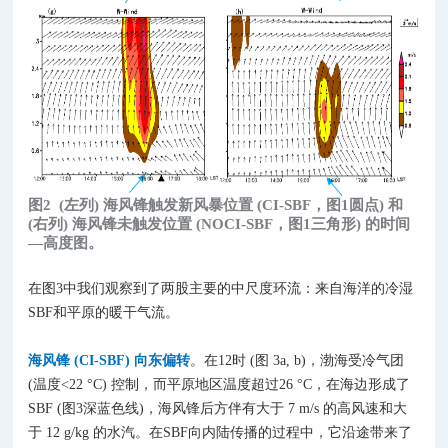
图2
(左列) 海风锋触发新风暴位置 (CI-SBF，图1圆点) 和
(右列) 海风锋未触发位置 (NOCI-SBF，图1三角形) 的时间
—高度图。
在图3中我们观察到了两股主要的中尺度环流：来自海洋的冷湿
SBF和平原的暖干气流。
海风锋 (CI-SBF) 向东偏转
。在12时 (图 3a, b)，渤海受冷气团
(温度<22 °C) 控制，而平原地区温度超过26 °C，在海边形成了
SBF (图3深蓝色线)，海风锋后方伴有大于 7 m/s 的高风速和大
于 12 g/kg 的水汽。在SBF向内陆传播的过程中，它沿途带来了