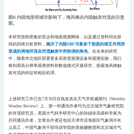
图6 内陆地形和城市影响下，海风锋在内陆触发对流的示意
图。
本研究借助密集的雷达和
地面观测
网络，以及通过资料同化获
得的四维分析资料，
揭示了内陆SBF与复杂下垫面的相互作用所
形成的
局地环流
在对流触发中所扮演的角色
。在未来的研究
中，随着华北地区部署更多高密度观测设备和观测实验，我们
将利用高分辨率观测资料和数值模式开展研究，探索海风锋触
发对流的特征和相应机理。
上述研究工作已在7月30日在线发表在天气学权威期刊《Monthly
Weather Review》上，第一和通讯作者均为北京城市气象研究院
的肖现研究员，美国大气科学研究中心的孙娟珍高级科学家为
共同通讯作者
，文章合作者还包括天津市滨海新区气象局许长
义高工，中国气象局干部培训学院的章丽娜教授和北京城市气