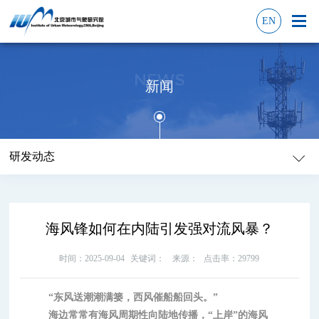
EN
NEWS
新闻
研发动态
海风锋如何在内陆引发强对流风暴？
时间：2025-09-04
关键词：
来源：
点击率：29799
“东风送潮潮满篓，西风催船船回头。”
海边常常有海风周期性向陆地传播，“上岸”的海风