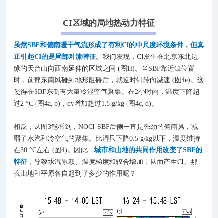
CI区域的局地热动力特征
虽然SBF和偏南暖干气流形成了有利CI的中尺
度环境条件
，但真
正引起CI的是局部对流特征
。我们发现，CI发生在北京东北边
缘的天台山向西南延伸的区域之间 (图1i)。当SBF靠近CI位置
时，前部东南风碰到地形阻碍后，就逆时针转向减速 (图4e)。这
使得在SBF东侧有大量冷湿空气聚集。在2小时内，温度下降超
过2 °C (图4a, b)，qv增加超过1.5 g/kg (图4c, d)。
相反，从图3能看到，NOCI-SBF后侧一直是强劲的偏南风，减
弱了水汽和冷空气的聚集。比湿只下降0.5 g/kg以下，温度维持
在30 °C左右 (图4)。因此，
城市和山地的共同作用改变了SBF的
特征
，导致水汽累积、温度梯度和辐合增加，从而产生CI。那
么山地和平原各自起到了多少的作用呢？