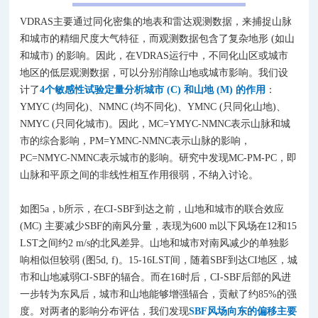
VDRAS主要通过同化密集的地表和雷达观测数据，来捕捉山脉
和城市的精细尺度大气特征，而观测数据包含了复杂地形 (如山
和城市) 的影响。因此，在VDRAS运行中，不同化山区或城市
地区的低层观测数据，可以分别消除山地或城市影响。我们设
计了
4个敏感性试验定量分析城市 (C) 和山地 (M) 的作用
：
YMYC (均同化)、NMNC (均不同化)、YMNC (只同化山地)、
NMYC (只同化城市)。
因此，MC=YMYC-NMNC表示山脉和城
市的综合影响，PM=YMNC-NMNC表示山脉的影响，
PC=NMYC-NMNC表示城市的影响。研究中发现MC-PM-PC，即
山脉和平原之间的非线性相互作用很弱，不纳入讨论。
如图5a，b所示，在CI-SBF到达之前，山地和城市的联合效应
(MC) 主要减少SBF的南风分量，表现为600 m以下风场在12和15
LST之间约2 m/s的北风差异。山地和城市对南风减少的单独影
响相似但较弱 (图5d, f)。15-16LST间，随着SBF到达CI地区，城
市和山地减弱CI-SBF的辐合。而在16时后，CI-SBF后部的风进
一步转为东风后，城市和山地能够增强辐合，贡献了约85%的强
度。对两者的影响分布评估，我们发现
SBF风场向东的偏移主要