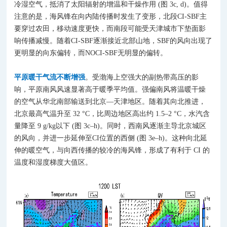
冷湿空气，抵消了太阳辐射的增温和干燥作用 (图 3c, d)。值得
注意的是，海风锋在向内陆传播时发生了变形，北段CI-SBF主
要穿过农田，移动速度更快，而南段可能受天津城市下垫面影
响传播减慢。随着CI-SBF逐渐接近北部山地，SBF的风向出现了
更明显的向东偏转，而NOCI-SBF无明显的偏转。
平
原暖干气
流不断增强
。受渤海上空强大的副热带高压的影
响，平原南风风速显著高于暖季平均值。强偏南风将温暖干燥
的空气从华北南部输送到北京—天津地区。随着其向北推进，
北京最高气温升至 32 °C，比周边地区高出约 1.5–2 °C，水汽含
量降至 9 g/kg以下 (图 3c–h)。同时，西南风逐渐主导北京城区
的风向，并进一步延伸至CI位置的西侧 (图 3e–h)。这种向北延
伸的暖空气，与向西传播的较冷的海风锋，形成了有利于 CI 的
温度和湿度梯度大值区。