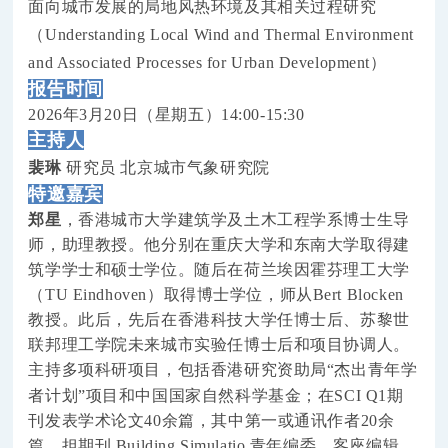
面向城市发展的局地风热环境及其相关过
程研究
（
Understanding Local Wind and Thermal Environment
and Associated Processes for Urban Development
）
报告时间
2
026年
3月20
日
（星期五）
1
4:00-
1
5:30
主持人
裴琳
研究员
北京城市气象研究院
特邀嘉宾
郑星
，香港城市大学建筑学及土木工程学系博士生导
师，助理教授。他分别在重庆大学和东南大学取得建
筑学学士和硕士学位。随后在荷兰埃因霍芬理工大学
（
TU Eindhoven）取得博士学位，师从Bert Blocken
教授。此后，先后在香港科技大学任博士后、苏黎世
联邦理工学院未来城市实验任博士后
和项目协调人
。
主持
多项科研项目，包括
香港研究资助局
“
杰出青年学
者计划
”
项目
和中国
国家自然科学基金
；在
SCI
Q1期
刊发表学术论文40余篇
，其中第一或通讯作者
20余
篇。担期刊 Building Simulatio 青年编委、客座编辑、