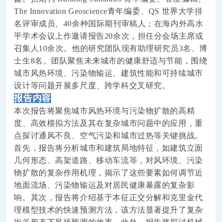
The Innovation Geoscience
青年编委、
QS 世界大学排
名评审成员、40余种国际期刊审稿人；在海内外高水
平学术会议上作邀请报告20余次，担任分会场主席或
召集人10余次。他的研究团队现有助理研究员3名、博
士生8名。团队聚焦未来城市的健康舒适与节能，围绕
城市风热环境、污染物输运、建筑性能和可持续城市
设计等问题开展多尺度、跨学科交叉研究。
报告内容
本次报告将聚焦城市风热环境与污染物扩散的高精
度、高效模拟方法及其在复杂城市问题中的应用，重
点探讨通风不良、空气污染和城市过热等关键挑战。
首先，报告将分析城市和建筑局地特征，如建筑立面
几何形态、高架道路、移动车流等，对风环境、污染
物扩散的复杂作用机理，揭示了这些要素如何调节近
地面流场、污染物输运及对居民健康暴露的复杂影
响。其次，报告将介绍基于本征正交分解和克里金代
理模型技术的快速预测方法，该方法显著提升了复杂