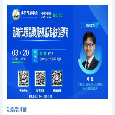
报告题
目